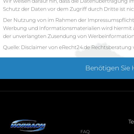
Wir weisen darauf hin, dass die Datenübertragung im
Schutz der Daten vor dem Zugriff durch Dritte ist ni
Der Nutzung von im Rahmen der Impressumspflicht v
Werbung und Informationsmaterialien wird hiermit aus
der unverlangten Zusendung von Werbeinformatione
Quelle: Disclaimer von eRecht24.de Rechtsberatung 
Benötigen Sie 
T
FAQ