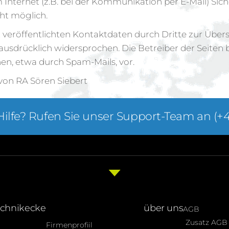
 Internet (z.B. bei der Kommunikation per E-Mail) Sich
cht möglich.
eröffentlichten Kontaktdaten durch Dritte zur Übers
drücklich widersprochen. Die Betreiber der Seiten beh
n, etwa durch Spam-Mails, vor.
von RA Sören Siebert
Hilfe? Rufen Sie unser Support-Team an (+4
echnikecke
über uns
AGB
Zusatz AGB
Firmenprofiil