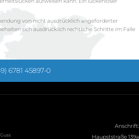
erheitslücken aufweisen kann. Ein lückenloser
endung von nicht ausdrücklich angeforderter
alten sich ausdrücklich rechtliche Schritte im Falle
9) 6781 45897-0
Anschrift:
 Guss
Haupststraße 139a